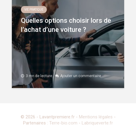
VIE PRATIQUE
Quelles options choisir lors de
l’achat d’une voiture ?
3 mn de lecture
Ajouter un commentaire
© 2026 - Lavantpremiere.fr -
Mentions légales
-
Partenaires :
Terre-bio.com
-
Labriqueverte.fr